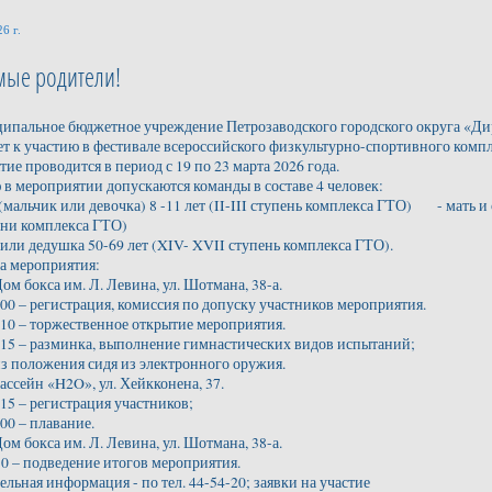
6 г.
мые родители!
льное бюджетное учреждение Петрозаводского городского округа «Дир
т к участию в фестивале всероссийского физкультурно-спортивного компл
ие проводится в период с 19 по 23 марта 2026 года.
 в мероприятии допускаются команды в составе 4 человек:
 (мальчик или девочка) 8 -11 лет (II-III ступень комплекса ГТО) - мать и 
ени комплекса ГТО)
 или дедушка 50-69 лет (XIV- XVII ступень комплекса ГТО).
а мероприятия:
Дом бокса им. Л. Левина, ул. Шотмана, 38-а.
7:00 – регистрация, комиссия по допуску участников мероприятия.
7:10 – торжественное открытие мероприятия.
9:15 – разминка, выполнение гимнастических видов испытаний;
из положения сидя из электронного оружия.
бассейн «H2O», ул. Хейкконена, 37.
:15 – регистрация участников;
:00 – плавание.
Дом бокса им. Л. Левина, ул. Шотмана, 38-а.
30 – подведение итогов мероприятия.
льная информация - по тел. 44-54-20; заявки на участие