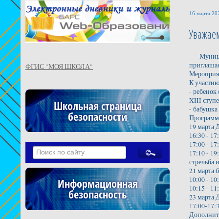
16 марта 202
Уважае
Муниципа
приглашае
ФГИС "МОЯ ШКОЛА"
Мероприят
К участию
- ребенок
XIII ступ
Школьная страница
- бабушка
безопасности
Программ
19 марта 
16:30 - 1
17:00 - 1
17:10 - 1
стрельба 
21 марта 
10:00 - 10
Информационная
10:15 - 11
безопасность
23 марта 
17:00-17:
Дополните