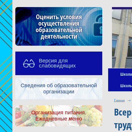
Оценить условия
осуществления
образовательной
деятельности
Версия для
слабовидящих
Школа
Сведения об образовательной
Школь
организации
Главная
→
Всер
Организация питания.
Ежедневные меню
труд