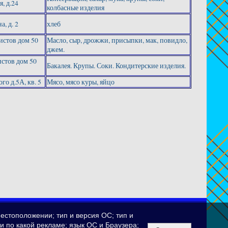
я, д.24
колбасные изделия
а, д. 2
хлеб
истов дом 50
Масло, сыр, дрожжи, присыпки, мак, повидло,
джем.
истов дом 50
Бакалея. Крупы. Соки. Кондитерские изделия.
го д.5А, кв. 5
Мясо, мясо куры, яйцо
естоположении; тип и версия ОС; тип и
ли по какой рекламе; язык ОС и Браузера;