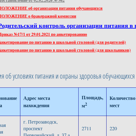
Постановление от 02.02.2026 № 562
ПОЛОЖЕНИЕ об организации питания обучающихся
ПОЛОЖЕНИЕ о бракеражной комиссии
Родительский контроль организации питания в
Приказ №17/1 от 29.01.2021 по анкетированию
Анкетирование по питанию в школьной столовой (для родителей)
Анкетирование по питанию в школьной столовой (для школьников)
я об условиях питания и охраны здоровья обучающихся
Площадь,
нование
Адрес места
Количество
2
а
нахождения
мест
м
г. Петрозаводск,
ная
проспект
2711
220
ая
Первомайский, д. 37 а