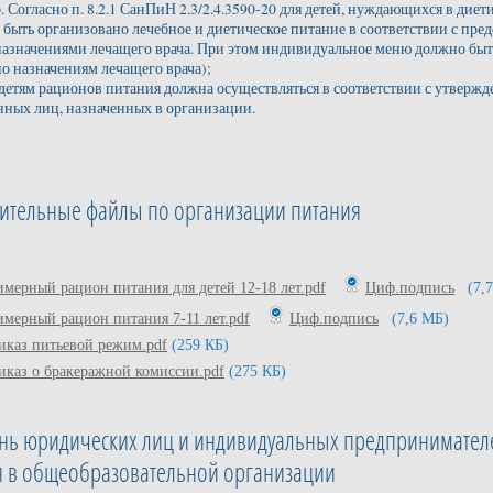
. Согласно п. 8.2.1 СанПиН 2.3/2.4.3590-20 для детей, нуждающихся в ди
 быть организовано лечебное и диетическое питание в соответствии с п
назначениями лечащего врача. При этом индивидуальное меню должно быт
по назначениям лечащего врача);
 детям рационов питания должна осуществляться в соответствии с утве
нных лиц, назначенных в организации.
ительные файлы по организации питания
имерный рацион питания для детей 12-18 лет.pdf
Циф.подпись
(7,
имерный рацион питания 7-11 лет.pdf
Циф.подпись
(7,6 МБ)
иказ питьевой режим.pdf
(259 КБ)
иказ о бракеражной комиссии.pdf
(275 КБ)
нь юридических лиц и индивидуальных предпринимателе
я в общеобразовательной организации