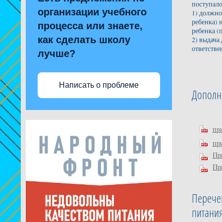
поступало
организации учебного
1) должно
ребенка) 
процесса или знаете,
ребенка (
как сделать школу
2) выдача
ответстве
лучше?
Написать о проблеме
Дополн
пр
пр
Пр
Пр
Перече
питани