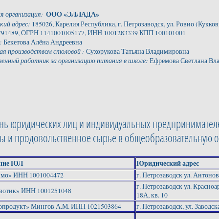
 организация:
ООО «ЭЛЛАДА»
кий адрес:
185026, Карелия Республика, г. Петрозаводск, ул. Ровио (Кукковка 
91489, ОГРН 1141001005177, ИНН 1001283339 КПП 100101001
:
Бекетова Алёна Андреевна
я производством столовой :
Сухорукова Татьяна Владимировна
енный работник за организацию питания в школе:
Ефремова Светлана Вла
нь юридических лиц и индивидуальных предпринимател
ты и продовольственное сырье в общеобразовательную 
ние ЮЛ
Юридический адрес
вмо» ИНН 1001004472
г. Петрозаводск ул. Антонов
г. Петрозаводск ул. Красноа
зотик» ИНН 1001251048
18А, кв. 10
продукт» Мингов А.М. ИНН 1021503864
г. Петрозаводск, ул. Заводск