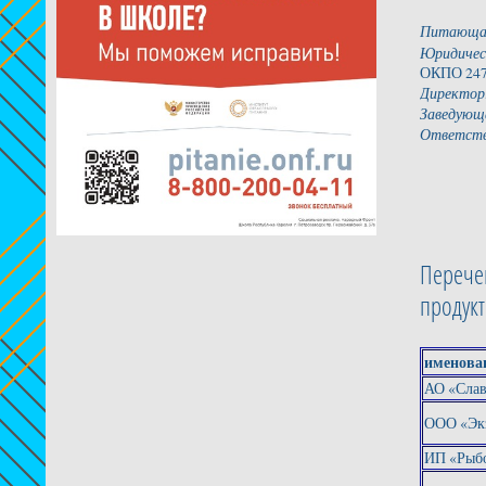
Питающая
Юридичес
ОКПО 247
Директор
Заведующа
Ответств
Перече
продук
именова
АО «Сла
ООО «Эк
ИП «Рыбо