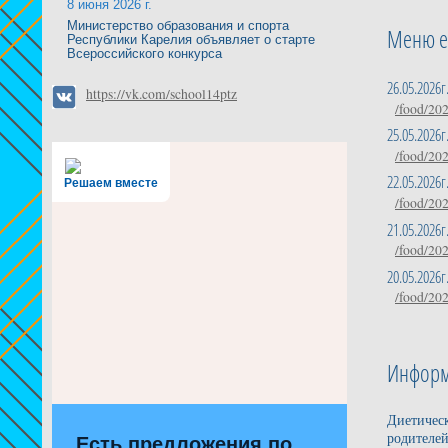
8 июня 2026 г.
Министерство образования и спорта
Меню е
Республики Карелия объявляет о старте
Всероссийского конкурса
26.05.2026г
https://vk.com/school14ptz
/food/20
25.05.2026г
/food/20
22.05.2026г
Решаем вместе
/food/20
21.05.2026г
/food/20
20.05.2026г
/food/20
Информ
Диетическ
родителей
Есть предложения по