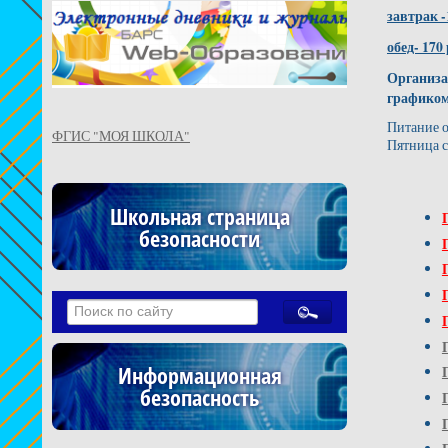
завтрак -
обед- 170
Организа
графиком
Питание о
ФГИС "МОЯ ШКОЛА"
Пятница с
Школьная страница
безопасности
Информационная
безопасность