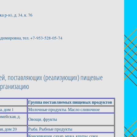
р-н), д. 34, к. 76
димировна, тел. +7-953-528-05-74
ей, поставляющих (реализующих) пищевые
организацию
Группа поставляемых пищевых продуктов
а, дом 1
Молочные продукты. Масло сливочное
рмейская, д.
Овощи, фрукты
ая, дом 20
Рыба. Рыбные продукты
Консервация, сахар, мука, крупы, соки,