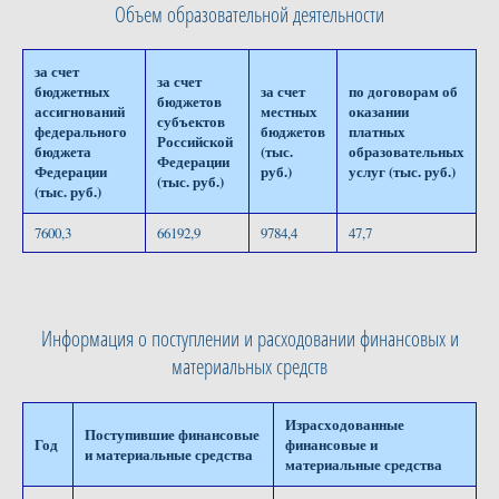
Объем образовательной деятельности
за счет
за счет
бюджетных
за счет
по договорам об
бюджетов
ассигнований
местных
оказании
субъектов
федерального
бюджетов
платных
Российской
бюджета
(тыс.
образовательных
Федерации
Федерации
руб.)
услуг (тыс. руб.)
(тыс. руб.)
(тыс. руб.)
7600,3
66192,9
9784,4
47,7
Информация о поступлении и расходовании финансовых и
материальных средств
Израсходованные
Поступившие финансовые
Год
финансовые и
и материальные средства
материальные средства