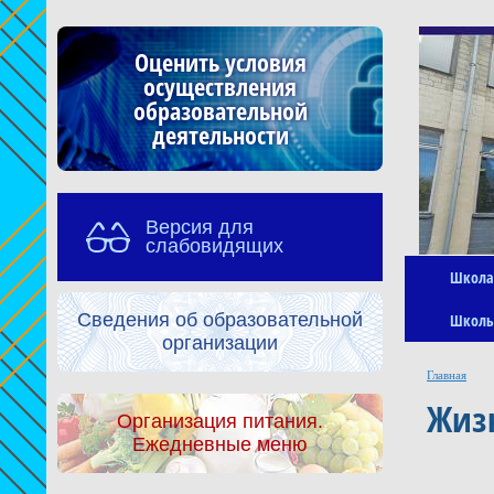
Оценить условия
осуществления
образовательной
деятельности
Версия для
слабовидящих
Школа
Сведения об образовательной
Школь
организации
Главная
Жиз
Организация питания.
Ежедневные меню