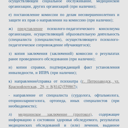
осуществляющей социальное обслуживание, медицинской
организации, других организаций (при наличии);
е) постановление комиссии по делам несовершеннолетних и
защите их прав о направлении на комиссию (при наличии);
ж)
представление
психолого-педагогического консилиума
организации, осуществляющей образовательную деятельность
(специалиста (специалистов), осуществляющего психолого-
педагогическое сопровождение обучающегося);
з) копия заключения (заключений) комиссии о результатах
ранее проведенного обследования (при наличии);
и) копии справки, подтверждающей факт установления
инвалидности, и ИПРА (при наличии);
к) направление/справка от психиатра (
г. Петрозаводск, ул.
Краснофлотская, 29, т: 8(8142)559867
);
- направление от специалиста (сурдолога, офтальмолога,
оториноларинголога, ортопеда, иных специалистов (при
необходимости);
л)
медицинское заключение (протокол)
, содержащее
информацию о состоянии здоровья обследуемого, результатах
медицинских обследований и (или) лечения, выданное