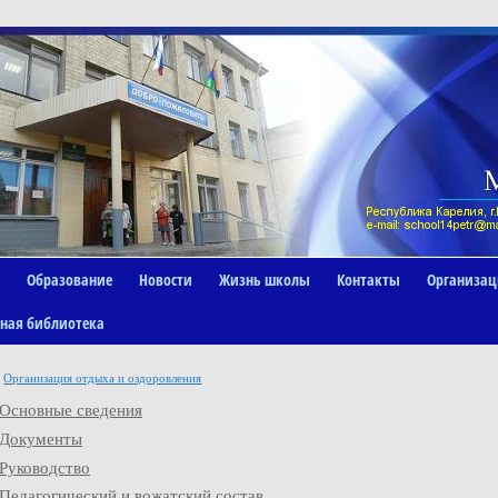
Образование
Новости
Жизнь школы
Контакты
Организац
ная библиотека
Организация отдыха и оздоровления
Основные сведения
Документы
Руководство
Педагогический и вожатский состав