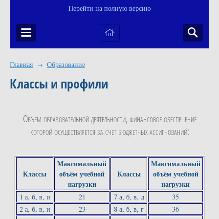
Перейти на полную версию
Главная
Образование
→
Классы и профили
Объем образовательной деятельности, финансовое обеспечение
которой осуществляется за счет бюджетных ассигнований:
Максимальный
Максимальный
Классы
объём учебной
Классы
объём учебной
нагрузки
нагрузки
1 а, б, в, и
21
7 а, б, в, д
35
2 а, б, в, и
23
8 а, б, в, г
36