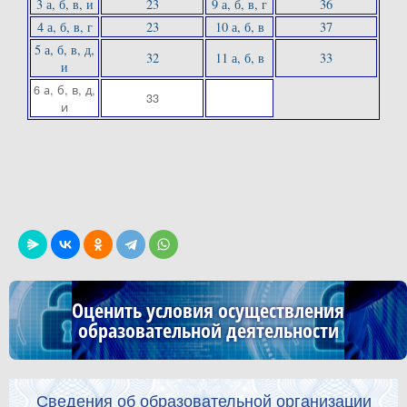
3 а, б, в, и
23
9 а, б, в, г
36
4 а, б, в, г
23
10 а, б, в
37
5 а, б, в, д,
32
11 а, б, в
33
и
6 а, б, в, д,
33
и
Оценить условия осуществления
образовательной деятельности
Сведения об образовательной организации