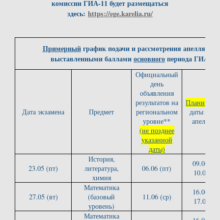
комиссии ГИА-11 будет размещаться
здесь:
https://ege.karelia.ru/
Примерный
график подачи и рассмотрения апелляций о
выставленными баллами
основного
периода ГИА-11 
Официальный
день
объявления
результатов на
Планируем
Дата экзамена
Предмет
региональном
даты пода
уровне**
апелляци
(не позднее
указанной
даты)
История,
09.06 (пн
23.05 (пт)
литература,
06.06 (пт)
10.06 (вт
химия
Математика
16.06 (пн
27.05 (вт)
(базовый
11.06 (ср)
17.06 (вт
уровень)
Математика