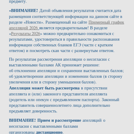
предмету.
«ВНИМАНИЕ!
Датой объявления результатов считается дата
размещения соответствующей информации на данном сайте в
разделе «Новости». Размещенный на сайте
Примерный график
апелляций 2026
является предварительным! В разделе
«
Результаты 2026
» можно предварительно ознакомиться с
результатами, удостовериться в правильности распознавания
информации собственных бланков ЕГЭ (части с кратким
ответом) и посмотреть скан части с развернутым ответом.
По результатам рассмотрения апелляции о несогласии с
выставленными баллами АК принимает решение:
об отклонении апелляции и сохранении выставленных баллов;
об удовлетворении апелляции и изменении баллов (в сторону
увеличения или в сторону уменьшения баллов).
Апелляция может быть рассмотрена
в присутствии
апеллянта и (или) законного представителя апеллянта
(родитель или опекун с предъявлением паспорта). Законный
представитель совершеннолетнего лица дополнительно
предъявляет доверенность.
ВНИМАНИЕ!
Прием и рассмотрение
апелляций о
несогласии с выставленными баллами
дистанционно
организованы
.