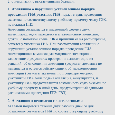
2. о несогласии с выставленными баллами.
Апелляцию о нарушении установленного порядка
1.
проведения ГИА участник ГИА
подает в день проведения
экзамена по соответствующему учебному предмету члену ГЭК,
не покидая ППЭ.
Апелляция составляется в письменной форме в двух
экземплярах: один передается в апелляционная комиссию,
другой, с пометкой члена ГЭК о принятии ее на рассмотрение,
остается у участника ГИА. При рассмотрении апелляции о
нарушении установленного порядка проведения ГИА
Апелляционная комиссия рассматривает апелляцию и
заключение о результатах проверки и выносит одно из
решений: об отклонении апелляции (результат апеллянта не
изменяется и остается действующим), об удовлетворении
апелляции (результат экзамена, по процедуре которого
участником ГИА была подана апелляция, аннулируется, и
участнику ГИА предоставляется возможность сдать экзамен по
учебному предмету в иной день, предусмотренный едиными
расписаниями проведения ЕГЭ, ГВЭ).
Апелляция о несогласии с выставленными
2.
баллами
подается в течение двух рабочих дней со дня
объявления результатов ГИА по соответствующему учебному