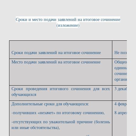
Сроки и место подачи заявлений на итоговое сочинение
(изложение)
Сроки подачи заявлений на итоговое сочинение
Не позднее 
Место подачи заявлений на итоговое сочинение
Общеобр
одиннадца
сочинение 
организаци
Сроки проведения итогового сочинения для всех
3 декабря 2
обучающихся
Дополнительные сроки для обучающихся:
4 февраля 2
-получивших «незачет» по итоговому сочинению,
8 апреля 20
-отсутствующих по уважительной причине (болезнь
или иные обстоятельства),