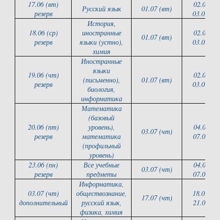
17.06 (вт)
02.07 (ср
Русский язык
01.07 (вт)
резерв
03.07 (ч
История,
18.06 (ср)
иностранные
02.07 (ср
01.07 (вт)
резерв
языки (устно),
03.07 (ч
химия
Иностранные
языки
19.06 (чт)
02.07 (ср
(письменно),
01.07 (вт)
резерв
03.07 (ч
биология,
информатика
Математика
(базовый
20.06 (пт)
уровень),
04.07(пт
03.07 (чт)
резерв
математика
07.07 (пн
(профильный
уровень)
23.06 (пн)
Все учебные
04.07(пт
03.07 (чт)
резерв
предметы
07.07 (пн
Информатика,
03.07 (чт)
обществознание,
18.07 (п
17.07 (чт)
дополнительный
русский язык,
21.07 (пн
физика, химия