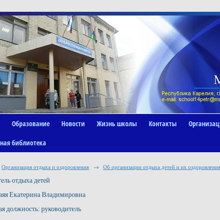
Образование
Новости
Жизнь школы
Контакты
Организац
ная библиотека
Организация отдыха и оздоровления
→
Об организации отдыха детей и их оздоровлени
ель отдыха детей
аяя Екатерина Владимировна
я должность: руководитель