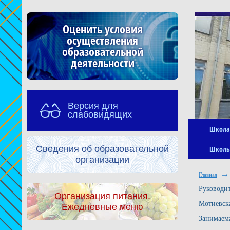
Оценить условия
осуществления
образовательной
деятельности
Версия для
слабовидящих
Школа
Сведения об образовательной
Школь
организации
Главная
→
Руководит
Организация питания.
Мотиевск
Ежедневные меню
Занимаема