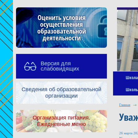
Оценить условия
осуществления
образовательной
деятельности
Версия для
слабовидящих
Школа
Сведения об образовательной
Школь
организации
Главная
→
Ува
Организация питания.
Ежедневные меню
26 марта 202