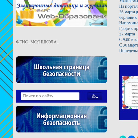
Уважаемы
На портал
26 марта 
черновик 
Напоминае
График пр
27 марта
С 9.00 в к
ФГИС "МОЯ ШКОЛА"
С 30 март
Понедельн
Школьная страница
безопасности
Информационная
безопасность